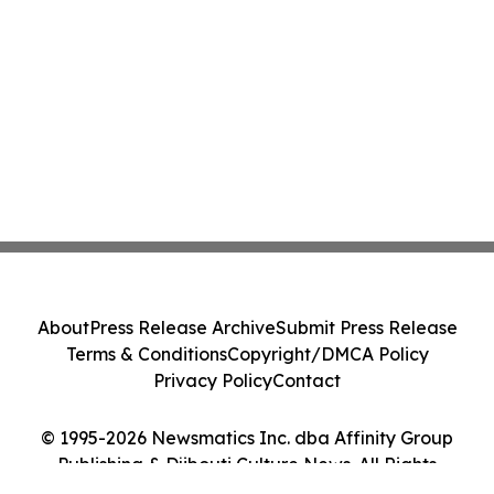
About
Press Release Archive
Submit Press Release
Terms & Conditions
Copyright/DMCA Policy
Privacy Policy
Contact
© 1995-2026 Newsmatics Inc. dba Affinity Group
Publishing & Djibouti Culture News. All Rights
Reserved.